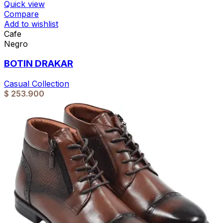
Quick view
Compare
Add to wishlist
Cafe
Negro
BOTIN DRAKAR
Casual Collection
$
253.900