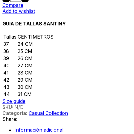
Compare
Add to wishlist
GUIA DE TALLAS SANTINY
Tallas
CENTÍMETROS
37
24 CM
38
25 CM
39
26 CM
40
27 CM
41
28 CM
42
29 CM
43
30 CM
44
31 CM
Size guide
SKU:
N/D
Categoría:
Casual Collection
Share:
Información adicional