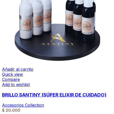
Añadir al carrito
Quick view
Compare
Add to wishlist
BRILLO SANTINY (SÚPER ELIXIR DE CUIDADO)
Accesorios Collection
$
20.000