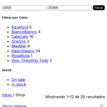
Filtrar
Filtrar por Color
Azul
Azul
5
Blanco
Blanco
4
Cafe
Cafe
16
Gris
Gris
2
Miel
Miel
9
Negro
Negro
24
Rosa
Rosa
1
Vino Tinto
Vino Tinto
2
Stock
On sale
In stock
Inicio
/
Shop
Mostrando 1–12 de 29 resultados
Show sidebar