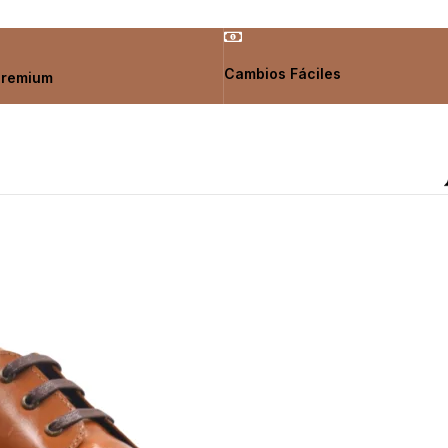
Cambios Fáciles
Premium
Colección de calzado
exclusiva
Calzado sofisticado para el
hombre moderno que aprecia la
calidad y el diseño.
Ver Tienda Online